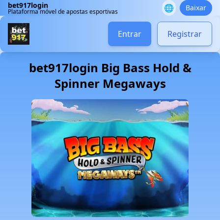
bet917login
🌐
Baixar
Plataforma móvel de apostas esportivas
Entrar
Registrar
bet917login Big Bass Hold &
Spinner Megaways