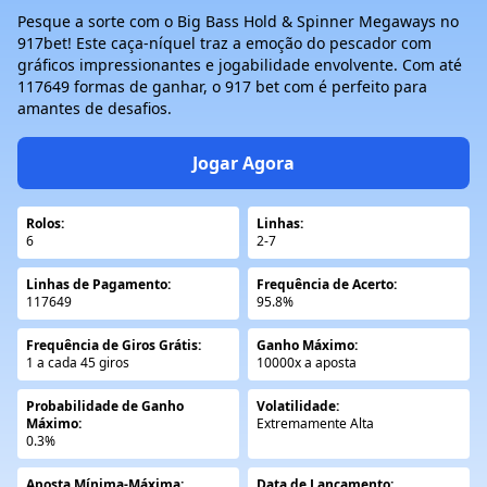
Pesque a sorte com o Big Bass Hold & Spinner Megaways no
917bet! Este caça-níquel traz a emoção do pescador com
gráficos impressionantes e jogabilidade envolvente. Com até
117649 formas de ganhar, o 917 bet com é perfeito para
amantes de desafios.
Jogar Agora
Rolos:
Linhas:
6
2-7
Linhas de Pagamento:
Frequência de Acerto:
117649
95.8%
Frequência de Giros Grátis:
Ganho Máximo:
1 a cada 45 giros
10000x a aposta
Probabilidade de Ganho
Volatilidade:
Máximo:
Extremamente Alta
0.3%
Aposta Mínima-Máxima:
Data de Lançamento: